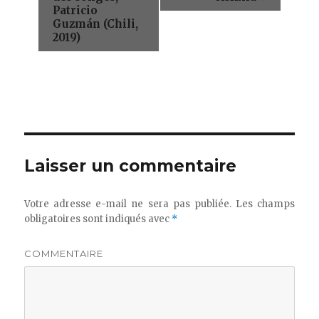
v
Patricio
i
Guzmán (Chili,
g
2019)
a
t
i
o
n
é
v
è
Laisser un commentaire
n
e
m
Votre adresse e-mail ne sera pas publiée.
Les champs
e
obligatoires sont indiqués avec
*
n
t
COMMENTAIRE