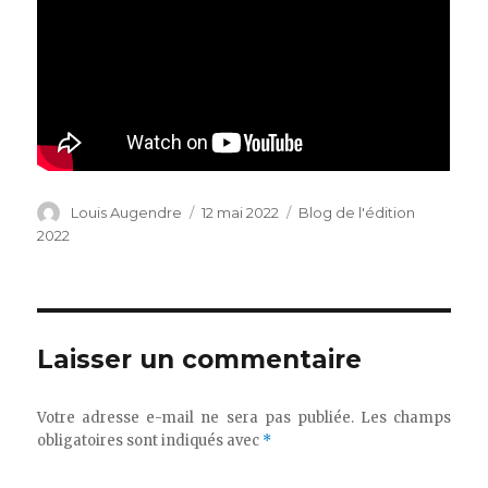
Auteur
Publié
Catégories
Louis Augendre
12 mai 2022
Blog de l'édition
le
2022
Laisser un commentaire
Votre adresse e-mail ne sera pas publiée.
Les champs
obligatoires sont indiqués avec
*