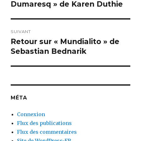
Dumaresq » de Karen Duthie
SUIVANT
Retour sur « Mundialito » de
Publication
suivante :
Sebastian Bednarik
MÉTA
Connexion
Flux des publications
Flux des commentaires
Site de WordPress-FR