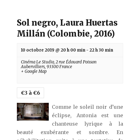
r
h
É
e
v
Sol negro, Laura Huertas
è
e
n
Millán (Colombie, 2016)
t
e
n
m
e
a
10 octobre 2019 @ 20 h 00 min
-
22 h 30 min
n
v
Cinéma Le Studio,
2 rue Édouard Poisson
t
Aubervilliers
,
93300
France
i
s
+ Google Map
g
a
€3 à €6
t
i
Comme le soleil noir d’une
o
éclipse, Antonia est une
n
chanteuse lyrique à la
d
beauté exubérante et sombre. En
e