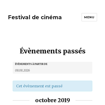
Festival de cinéma
MENU
Évènements passés
R
R
ÉVÈNEMENTS À PARTIR DE
e
e
c
c
h
e
h
Cet évènement est passé
r
e
c
r
h
octobre 2019
e
c