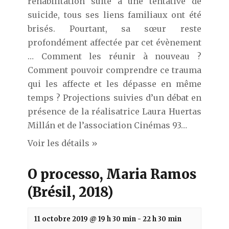
réhabilitation suite à une tentative de
v
suicide, tous ses liens familiaux ont été
u
brisés. Pourtant, sa sœur reste
e
profondément affectée par cet évènement
s
… Comment les réunir à nouveau ?
É
Comment pouvoir comprendre ce trauma
v
qui les affecte et les dépasse en même
è
temps ? Projections suivies d’un débat en
n
présence de la réalisatrice Laura Huertas
e
Millán et de l’association Cinémas 93…
m
Voir les détails »
e
n
O processo, Maria Ramos
t
(Brésil, 2018)
s
11 octobre 2019 @ 19 h 30 min
-
22 h 30 min