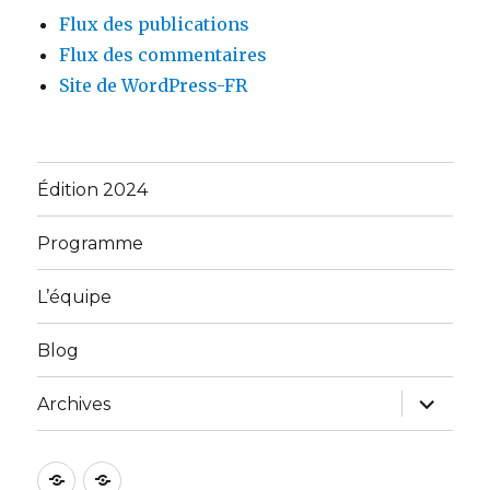
Flux des publications
Flux des commentaires
Site de WordPress-FR
Édition 2024
Programme
L’équipe
Blog
ouvrir
Archives
le
sous-
menu
Édition
Programme